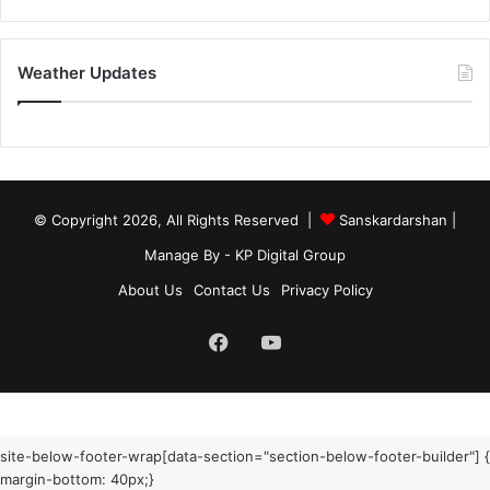
Weather Updates
© Copyright 2026, All Rights Reserved |
Sanskardarshan
|
Manage By - KP Digital Group
About Us
Contact Us
Privacy Policy
Facebook
YouTube
site-below-footer-wrap[data-section="section-below-footer-builder"] {
margin-bottom: 40px;}