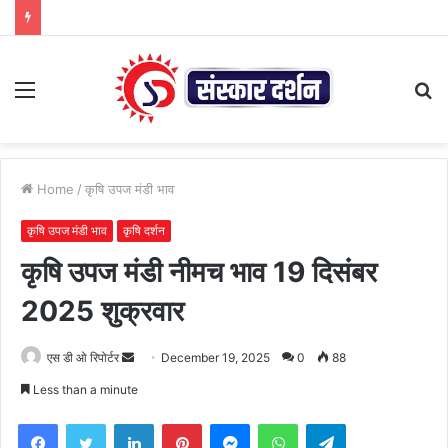
Menu
S
fo
Home
/
कृषि उपज मंडी भाव
कृषि उपज मंडी भाव
कृषि दर्शन
कृषि उपज मंडी नीमच भाव 19 दिसंबर
2025 शुक्रवार
Send
एस डी ओ रिपोर्टर
December 19, 2025
0
88
an
Less than a minute
email
Facebook
Twitter
LinkedIn
Pinterest
Messenger
WhatsApp
Telegram