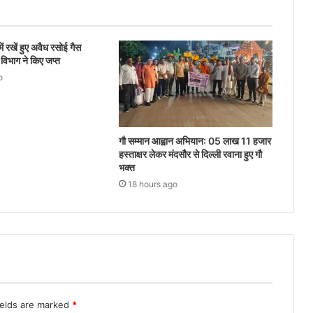
में रखें हुए अवैध रसोई गैस
 विभाग ने किए जप्त
o
गौ सम्मान आह्वान अभियान: 05 लाख 11 हजार
हस्ताक्षर लेकर मंदसौर से दिल्ली रवाना हुए गौ
भक्त
18 hours ago
ields are marked
*