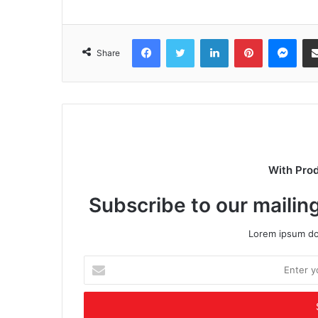
Facebook
Twitter
LinkedIn
Pinterest
Mes
Share
With Pro
Subscribe to our mailing
Lorem ipsum dol
Enter
your
Email
address