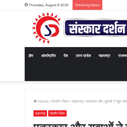
Thursday, August 6 2026
Breaking News
होम
अंतर्राष्ट्रीय
देश
उत्तर प्रदेश
महाराष्ट्र
राजस्
Home
/
मंदसौर जिला
/
मल्हारगढ़
/
पत्रकार और युवाओं ने खुद संभ
मल्हारगढ़
मंदसौर जिला