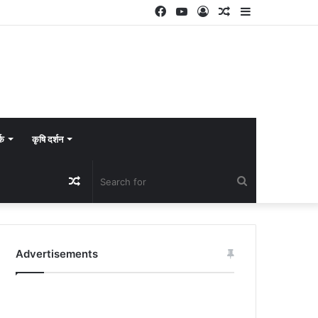
Facebook
YouTube
Log
Random
Sidebar
In
Article
्क
कृषि दर्शन
Random
Search
Article
for
Advertisements