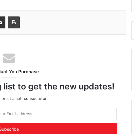
senger
Share via Email
Print
duct You Purchase
 list to get the new updates!
or sit amet, consectetur.