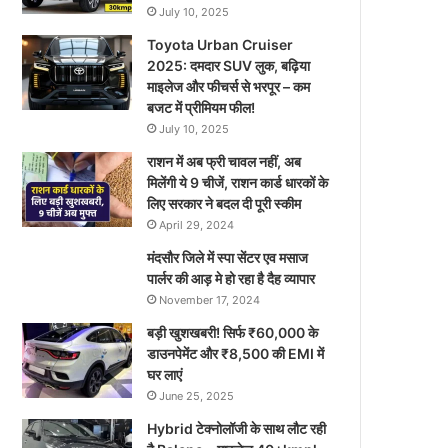
July 10, 2025
Toyota Urban Cruiser
2025: दमदार SUV लुक, बढ़िया
माइलेज और फीचर्स से भरपूर – कम
बजट में प्रीमियम फील!
July 10, 2025
राशन में अब फ्री चावल नहीं, अब
मिलेंगी ये 9 चीजें, राशन कार्ड धारकों के
लिए सरकार ने बदल दी पूरी स्कीम
April 29, 2024
मंदसौर जिले में स्पा सेंटर एव मसाज
पार्लर की आड़ मे हो रहा है दैह व्यापार
November 17, 2024
बड़ी खुशखबरी! सिर्फ ₹60,000 के
डाउनपेमेंट और ₹8,500 की EMI में
घर लाएं
June 25, 2025
Hybrid टेक्नोलॉजी के साथ लौट रही