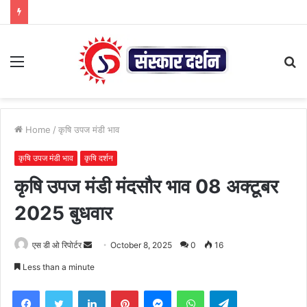
Menu
S
fo
Home
/
कृषि उपज मंडी भाव
कृषि उपज मंडी भाव
कृषि दर्शन
कृषि उपज मंडी मंदसौर भाव 08 अक्टूबर
2025 बुधवार
Send
एस डी ओ रिपोर्टर
October 8, 2025
0
16
an
Less than a minute
email
Facebook
Twitter
LinkedIn
Pinterest
Messenger
WhatsApp
Telegram