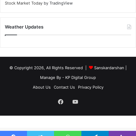
Stock Market Today
by TradingView
Weather Updates
© Copyright 2026, All Rights Reserved |
Sanskardarshan
|
Manage By - KP Digital Group
About Us
Contact Us
Privacy Policy
Facebook
YouTube
site-below-footer-wrap[data-section="section-below-footer-builder"] {