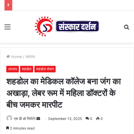
Menu
S
fo
Home
/
अपराध
अपराध
शहडोल
शहडोल संभाग
शहडोल का मेडिकल कॉलेज बना जंग का
अखाड़ा, लेबर रूम में महिला डॉक्टरों के
बीच जमकर मारपीट
Send
एस डी ओ रिपोर्टर
September 13, 2025
0
0
an
2 minutes read
email