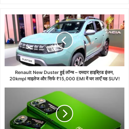
Renault New Duster हुई लॉन्च – दमदार हाइब्रिड इंजन,
20kmpl माइलेज और सिर्फ ₹15,000 EMI में घर लाएँ यह SUV!