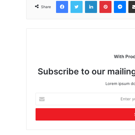
Facebook
Twitter
LinkedIn
Pinterest
Mes
Share
With Pro
Subscribe to our mailing
Lorem ipsum dol
Enter
your
Email
address