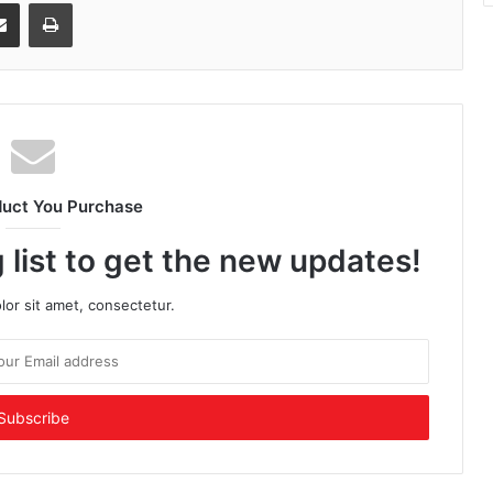
senger
Share via Email
Print
duct You Purchase
 list to get the new updates!
or sit amet, consectetur.