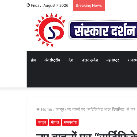
Friday, August 7 2026
Breaking News
होम
अंतर्राष्ट्रीय
देश
उत्तर प्रदेश
महाराष्ट्र
राजस्
Home
/
कानून
/
नए वाहनों पर “सर्टिफ़िकेट ऑफ़ डिपॉजिट” से कर म
कानून
भोपाल
मध्यप्रदेश