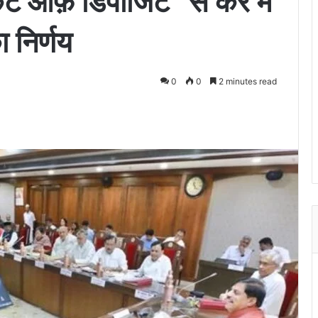
केट ऑफ़ डिपॉजिट” से कर में
 निर्णय
0
0
2 minutes read