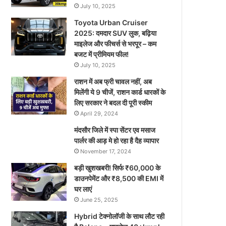
July 10, 2025
Toyota Urban Cruiser
2025: दमदार SUV लुक, बढ़िया
माइलेज और फीचर्स से भरपूर – कम
बजट में प्रीमियम फील!
July 10, 2025
राशन में अब फ्री चावल नहीं, अब
मिलेंगी ये 9 चीजें, राशन कार्ड धारकों के
लिए सरकार ने बदल दी पूरी स्कीम
April 29, 2024
मंदसौर जिले में स्पा सेंटर एव मसाज
पार्लर की आड़ मे हो रहा है दैह व्यापार
November 17, 2024
बड़ी खुशखबरी! सिर्फ ₹60,000 के
डाउनपेमेंट और ₹8,500 की EMI में
घर लाएं
June 25, 2025
Hybrid टेक्नोलॉजी के साथ लौट रही