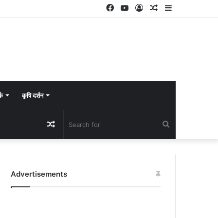
Facebook
YouTube
Log
Random
Sidebar
In
Article
्क
कृषि दर्शन
Random
Search
Article
for
Advertisements