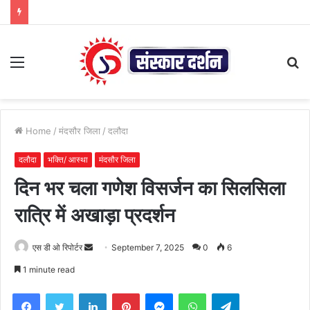
Menu
S
fo
Home
/
मंदसौर जिला
/
दलौदा
दलौदा
भक्ति/ आस्था
मंदसौर जिला
दिन भर चला गणेश विसर्जन का सिलसिला
रात्रि में अखाड़ा प्रदर्शन
Send
एस डी ओ रिपोर्टर
September 7, 2025
0
6
an
1 minute read
email
Facebook
Twitter
LinkedIn
Pinterest
Messenger
WhatsApp
Telegram