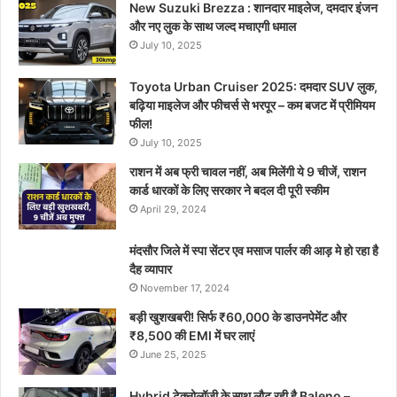
New Suzuki Brezza : शानदार माइलेज, दमदार इंजन
और नए लुक के साथ जल्द मचाएगी धमाल
July 10, 2025
Toyota Urban Cruiser 2025: दमदार SUV लुक,
बढ़िया माइलेज और फीचर्स से भरपूर – कम बजट में प्रीमियम
फील!
July 10, 2025
राशन में अब फ्री चावल नहीं, अब मिलेंगी ये 9 चीजें, राशन
कार्ड धारकों के लिए सरकार ने बदल दी पूरी स्कीम
April 29, 2024
मंदसौर जिले में स्पा सेंटर एव मसाज पार्लर की आड़ मे हो रहा है
दैह व्यापार
November 17, 2024
बड़ी खुशखबरी! सिर्फ ₹60,000 के डाउनपेमेंट और
₹8,500 की EMI में घर लाएं
June 25, 2025
Hybrid टेक्नोलॉजी के साथ लौट रही है Baleno –