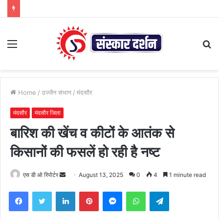
Menu
S
fo
Home
/
उज्जैन संभाग
/
मंदसौर
मंदसौर
मंदसौर जिला
बारिश की खेंच व कीटों के आतंक से
किसानों की फसलें हो रही है नष्ट
Send
एस डी ओ रिपोर्टर
August 13, 2025
0
4
1 minute read
an
Facebook
Twitter
LinkedIn
Pinterest
Messenger
WhatsApp
Telegram
email