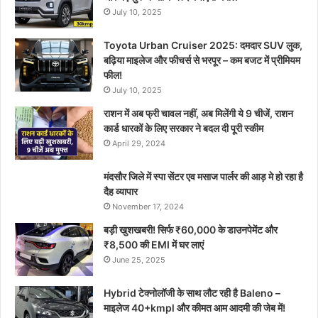
July 10, 2025
Toyota Urban Cruiser 2025: दमदार SUV लुक,
बढ़िया माइलेज और फीचर्स से भरपूर – कम बजट में प्रीमियम
फील!
July 10, 2025
राशन में अब फ्री चावल नहीं, अब मिलेंगी ये 9 चीजें, राशन
कार्ड धारकों के लिए सरकार ने बदल दी पूरी स्कीम
April 29, 2024
मंदसौर जिले में स्पा सेंटर एव मसाज पार्लर की आड़ मे हो रहा है
दैह व्यापार
November 17, 2024
बड़ी खुशखबरी! सिर्फ ₹60,000 के डाउनपेमेंट और
₹8,500 की EMI में घर लाएं
June 25, 2025
Hybrid टेक्नोलॉजी के साथ लौट रही है Baleno –
माइलेज 40+kmpl और कीमत आम आदमी की जेब में!