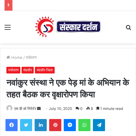
Menu
S
fo
Home
/
पर्यावरण
पर्यावरण
मंदसौर
मंदसौर जिला
नवांकुर संस्था ने एक पेड़ मां के अभियान के
तहत बैठक कर वृक्षारोपण किया
Send
एस डी ओ रिपोर्टर
July 10, 2025
0
8
1 minute read
an
Facebook
Twitter
LinkedIn
Pinterest
Messenger
WhatsApp
Telegram
email