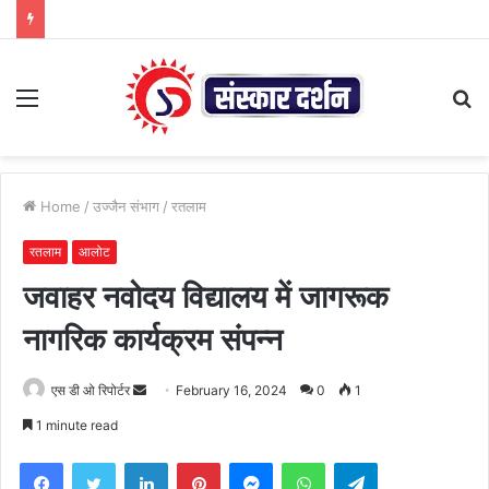
Menu
S
fo
Home
/
उज्जैन संभाग
/
रतलाम
रतलाम
आलोट
जवाहर नवोदय विद्यालय में जागरूक
नागरिक कार्यक्रम संपन्न
Send
एस डी ओ रिपोर्टर
February 16, 2024
0
1
an
1 minute read
email
Facebook
Twitter
LinkedIn
Pinterest
Messenger
WhatsApp
Telegram