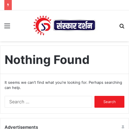
Menu
S
fo
Nothing Found
It seems we can’t find what you’re looking for. Perhaps searching
can help.
Search
for:
Advertisements