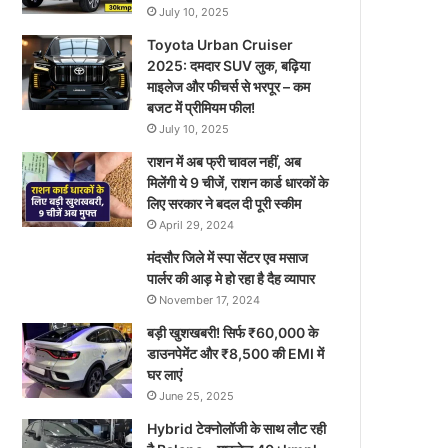
July 10, 2025
Toyota Urban Cruiser
2025: दमदार SUV लुक, बढ़िया
माइलेज और फीचर्स से भरपूर – कम
बजट में प्रीमियम फील!
July 10, 2025
राशन में अब फ्री चावल नहीं, अब
मिलेंगी ये 9 चीजें, राशन कार्ड धारकों के
लिए सरकार ने बदल दी पूरी स्कीम
April 29, 2024
मंदसौर जिले में स्पा सेंटर एव मसाज
पार्लर की आड़ मे हो रहा है दैह व्यापार
November 17, 2024
बड़ी खुशखबरी! सिर्फ ₹60,000 के
डाउनपेमेंट और ₹8,500 की EMI में
घर लाएं
June 25, 2025
Hybrid टेक्नोलॉजी के साथ लौट रही