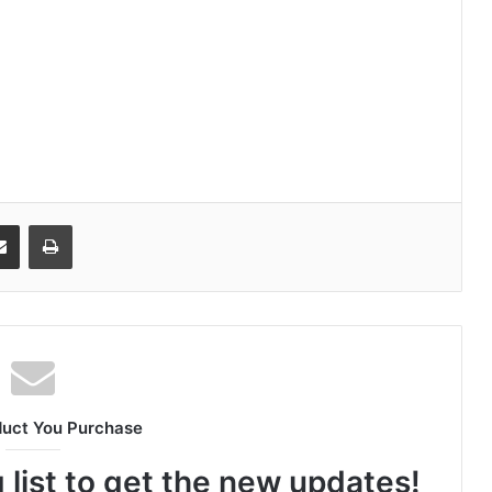
senger
Share via Email
Print
duct You Purchase
 list to get the new updates!