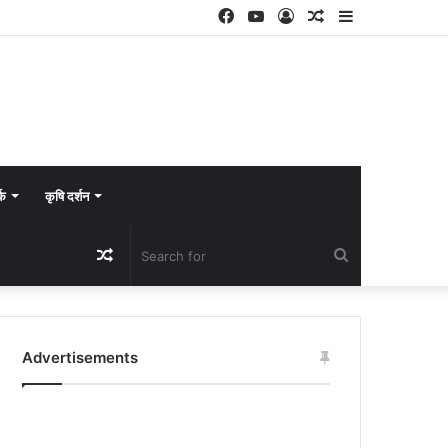
Facebook
YouTube
Log
Random
Sidebar
In
Article
्क
कृषि दर्शन
Random
Search
Article
for
Advertisements