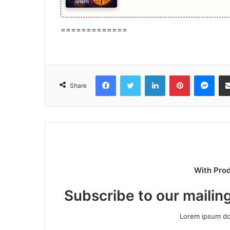
=============
Facebook
Twitter
LinkedIn
Pinterest
Mes
Share
With Pro
Subscribe to our mailing
Lorem ipsum dol