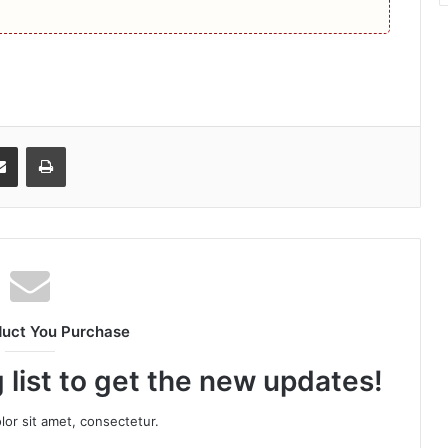
senger
Share via Email
Print
duct You Purchase
 list to get the new updates!
or sit amet, consectetur.