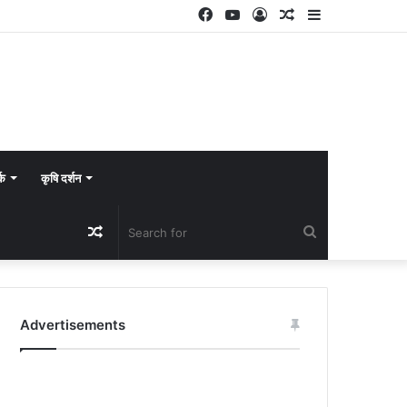
Facebook
YouTube
Log
Random
Sidebar
In
Article
्क
कृषि दर्शन
Random
Search
Article
for
Advertisements