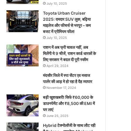
July 10, 2025
Toyota Urban Cruiser
2025: दमदार SUV लुक, बढ़िया
माइलेज और फीचर्स से भरपूर – कम
बजट में प्रीमियम फील!
July 10, 2025
राशन में अब फ्री चावल नहीं, अब
मिलेंगी ये 9 चीजें, राशन कार्ड धारकों के
लिए सरकार ने बदल दी पूरी स्कीम
April 29, 2024
मंदसौर जिले में स्पा सेंटर एव मसाज
पार्लर की आड़ मे हो रहा है दैह व्यापार
November 17, 2024
बड़ी खुशखबरी! सिर्फ ₹60,000 के
डाउनपेमेंट और ₹8,500 की EMI में
घर लाएं
June 25, 2025
Hybrid टेक्नोलॉजी के साथ लौट रही