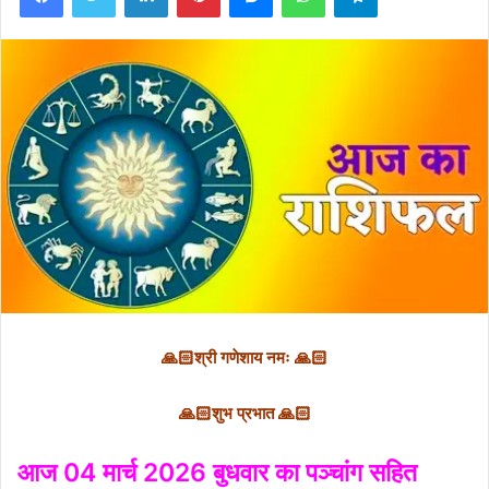
🙏🏻श्री गणेशाय नमः 🙏🏻
🙏🏻शुभ प्रभात 🙏🏻
आज 04 मार्च 2026 बुधवार का पञ्चांग सहित