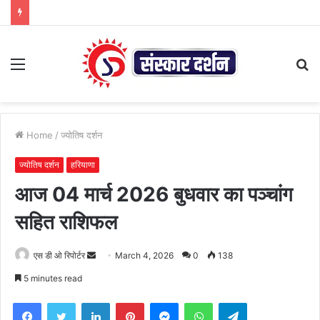
Menu
S
fo
Home
/
ज्योतिष दर्शन
ज्योतिष दर्शन
हरियाणा
आज 04 मार्च 2026 बुधवार का पञ्चांग
सहित राशिफल
Send
एस डी ओ रिपोर्टर
March 4, 2026
0
138
an
5 minutes read
email
Facebook
Twitter
LinkedIn
Pinterest
Messenger
WhatsApp
Telegram