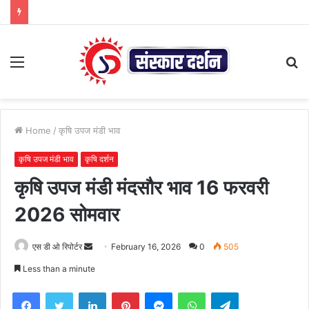
Menu
S
fo
Home
/
कृषि उपज मंडी भाव
कृषि उपज मंडी भाव
कृषि दर्शन
कृषि उपज मंडी मंदसौर भाव 16 फरवरी
2026 सोमवार
Send
एस डी ओ रिपोर्टर
February 16, 2026
0
505
an
Less than a minute
email
Facebook
Twitter
LinkedIn
Pinterest
Messenger
WhatsApp
Telegram