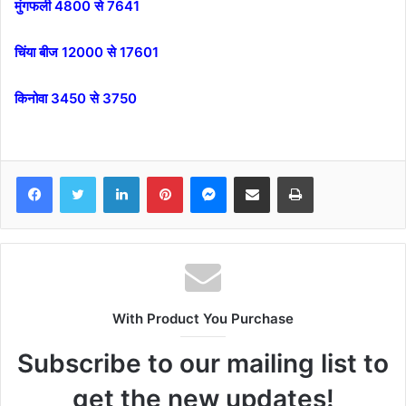
मुंगफली 4800 से 7641
चिंया बीज 12000 से 17601
किनोवा 3450 से 3750
Facebook
Twitter
LinkedIn
Pinterest
Messenger
Share via Email
Print
With Product You Purchase
Subscribe to our mailing list to
get the new updates!