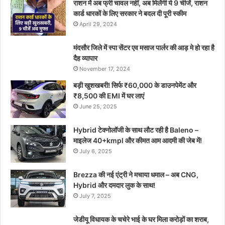
राशन में अब फ्री चावल नहीं, अब मिलेंगी ये 9 चीजें, राशन
कार्ड धारकों के लिए सरकार ने बदल दी पूरी स्कीम
April 29, 2024
मंदसौर जिले में स्पा सेंटर एव मसाज पार्लर की आड़ मे हो रहा है
दैह व्यापार
November 17, 2024
बड़ी खुशखबरी! सिर्फ ₹60,000 के डाउनपेमेंट और
₹8,500 की EMI में घर लाएं
June 25, 2025
Hybrid टेक्नोलॉजी के साथ लौट रही है Baleno –
माइलेज 40+kmpl और कीमत आम आदमी की जेब में!
July 6, 2025
Brezza की नई एंट्री ने मचाया धमाल – अब CNG,
Hybrid और दमदार लुक के साथ!
July 7, 2025
जेडीयू विधायक के चचेरे भाई के घर मिला करोड़ों का शराब,