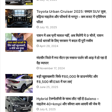
Toyota Urban Cruiser 2025: दमदार SUV लुक,
बढ़िया माइलेज और फीचर्स से भरपूर – कम बजट में प्रीमियम
फील!
July 10, 2025
राशन में अब फ्री चावल नहीं, अब मिलेंगी ये 9 चीजें, राशन
कार्ड धारकों के लिए सरकार ने बदल दी पूरी स्कीम
April 29, 2024
मंदसौर जिले में स्पा सेंटर एव मसाज पार्लर की आड़ मे हो रहा है
दैह व्यापार
November 17, 2024
बड़ी खुशखबरी! सिर्फ ₹60,000 के डाउनपेमेंट और
₹8,500 की EMI में घर लाएं
June 25, 2025
Hybrid टेक्नोलॉजी के साथ लौट रही है Baleno –
माइलेज 40+kmpl और कीमत आम आदमी की जेब में!
July 6, 2025