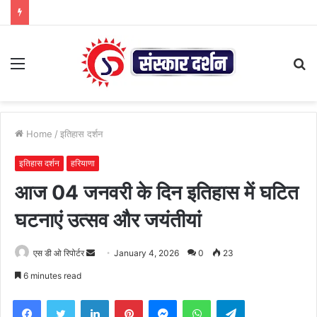
Menu
S
fo
Home
/
इतिहास दर्शन
इतिहास दर्शन
हरियाणा
आज 04 जनवरी के दिन इतिहास में घटित
घटनाएं उत्सव और जयंतीयां
Send
एस डी ओ रिपोर्टर
January 4, 2026
0
23
an
6 minutes read
email
Facebook
Twitter
LinkedIn
Pinterest
Messenger
WhatsApp
Telegram