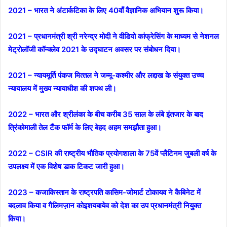
2021 – भारत ने अंटार्कटिका के लिए 40वाँ वैज्ञानिक अभियान शुरू किया।
2021 – प्रधानमंत्री श्री नरेन्‍द्र मोदी ने वीडियो कांफ्रेसिंग के माध्‍यम से नेशनल
मेट्रोलॉजी कॉन्क्लेव 2021 के उद्घाटन अवसर पर संबोधन दिया।
2021 – न्यायमूर्ति पंकज मित्‍तल ने जम्‍मू-कश्‍मीर और लद्दाख के संयुक्‍त उच्‍च
न्‍यायालय में मुख्‍य न्‍यायाधीश की शपथ ली।
2022 – भारत और श्रीलंका के बीच करीब 35 साल के लंबे इंतजार के बाद
त्रिंकोमाली तेल टैंक फॉर्म के लिए बेहद अहम समझौता हुआ।
2022 – CSIR की राष्ट्रीय भौतिक प्रयोगशाला के 75वें प्लैटिनम जुबली वर्ष के
उपलक्ष्य में एक विशेष डाक टिकट जारी हुआ।
2023 – कजाकिस्तान के राष्ट्रपति कासिम-जोमार्ट टोकायव ने कैबिनेट में
बदलाव किया व गैलिमज़ान कोइशयबायेव को देश का उप प्रधानमंत्री नियुक्त
किया।