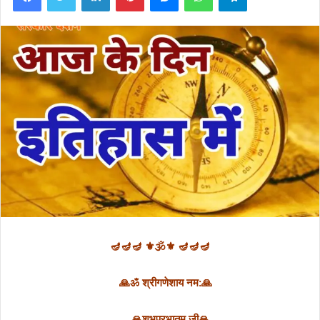
🪔🪔🪔 ⚜🕉⚜ 🪔🪔🪔
🙏ॐ श्रीगणेशाय नम:🙏
🙏शुभप्रभातम् जी🙏