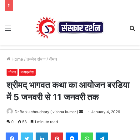
Menu
S
fo
Home
/
उज्जैन संभाग
/
नीमच
नीमच
मध्यप्रदेश
श्रीमद् भागवत कथा का आयोजन बरडिया
में 5 जनवरी से 11 जनवरी तक
Send
Dr Bablu choudhary ( vishnu kumar )
January 4, 2026
an
0
53
1 minute read
email
Facebook
Twitter
LinkedIn
Pinterest
Messenger
WhatsApp
Telegram