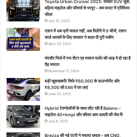
Toyota Urban Cruiser 2025: दमदार SUV लुक,
बढ़िया माइलेज और फीचर्स से भरपूर – कम बजट में प्रीमियम
फील!
July 10, 2025
राशन में अब फ्री चावल नहीं, अब मिलेंगी ये 9 चीजें, राशन
कार्ड धारकों के लिए सरकार ने बदल दी पूरी स्कीम
April 29, 2024
मंदसौर जिले में स्पा सेंटर एव मसाज पार्लर की आड़ मे हो रहा है
दैह व्यापार
November 17, 2024
बड़ी खुशखबरी! सिर्फ ₹60,000 के डाउनपेमेंट और
₹8,500 की EMI में घर लाएं
June 25, 2025
Hybrid टेक्नोलॉजी के साथ लौट रही है Baleno –
माइलेज 40+kmpl और कीमत आम आदमी की जेब में!
July 6, 2025
Brezza की नई एंट्री ने मचाया धमाल – अब CNG,