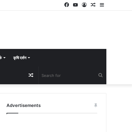
Facebook
YouTube
Log
Random
Sidebar
In
Article
्क
कृषि दर्शन
Random
Search
Article
for
Advertisements