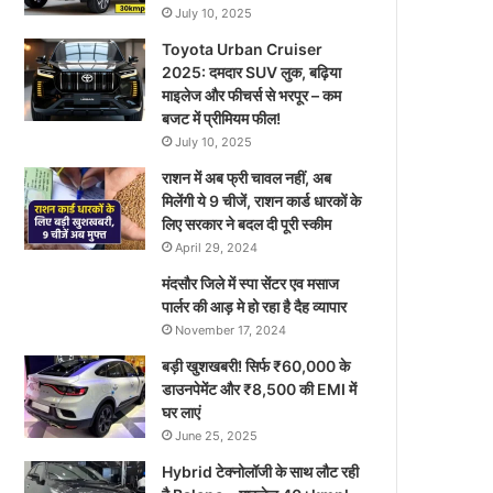
July 10, 2025
Toyota Urban Cruiser
2025: दमदार SUV लुक, बढ़िया
माइलेज और फीचर्स से भरपूर – कम
बजट में प्रीमियम फील!
July 10, 2025
राशन में अब फ्री चावल नहीं, अब
मिलेंगी ये 9 चीजें, राशन कार्ड धारकों के
लिए सरकार ने बदल दी पूरी स्कीम
April 29, 2024
मंदसौर जिले में स्पा सेंटर एव मसाज
पार्लर की आड़ मे हो रहा है दैह व्यापार
November 17, 2024
बड़ी खुशखबरी! सिर्फ ₹60,000 के
डाउनपेमेंट और ₹8,500 की EMI में
घर लाएं
June 25, 2025
Hybrid टेक्नोलॉजी के साथ लौट रही