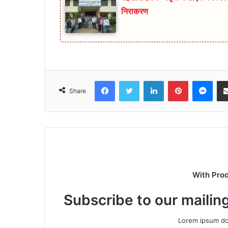
निराकरण
Facebook
Twitter
LinkedIn
Pinterest
Mes
Share
With Pro
Subscribe to our mailing
Lorem ipsum dol