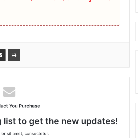
senger
Share via Email
Print
duct You Purchase
 list to get the new updates!
or sit amet, consectetur.