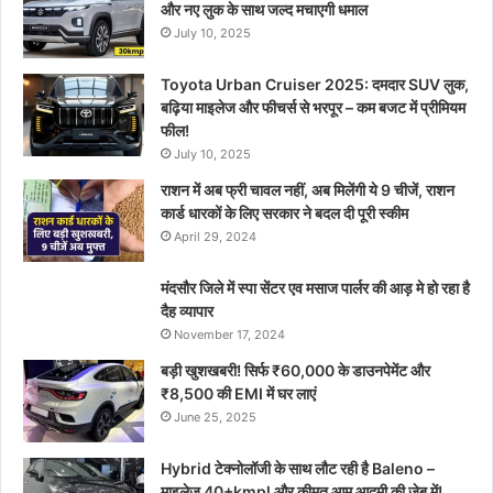
और नए लुक के साथ जल्द मचाएगी धमाल
July 10, 2025
Toyota Urban Cruiser 2025: दमदार SUV लुक,
बढ़िया माइलेज और फीचर्स से भरपूर – कम बजट में प्रीमियम
फील!
July 10, 2025
राशन में अब फ्री चावल नहीं, अब मिलेंगी ये 9 चीजें, राशन
कार्ड धारकों के लिए सरकार ने बदल दी पूरी स्कीम
April 29, 2024
मंदसौर जिले में स्पा सेंटर एव मसाज पार्लर की आड़ मे हो रहा है
दैह व्यापार
November 17, 2024
बड़ी खुशखबरी! सिर्फ ₹60,000 के डाउनपेमेंट और
₹8,500 की EMI में घर लाएं
June 25, 2025
Hybrid टेक्नोलॉजी के साथ लौट रही है Baleno –
माइलेज 40+kmpl और कीमत आम आदमी की जेब में!