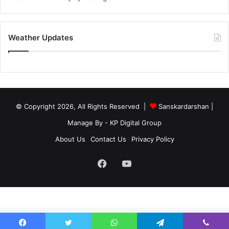
Weather Updates
© Copyright 2026, All Rights Reserved |
Sanskardarshan
|
Manage By - KP Digital Group
About Us
Contact Us
Privacy Policy
Facebook
YouTube
site-below-footer-wrap[data-section="section-below-footer-builder"] {
margin-bottom: 40px;}