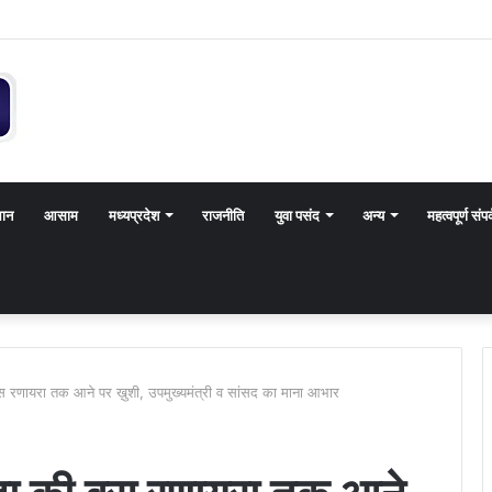
थान
आसाम
मध्यप्रदेश
राजनीति
युवा पसंद
अन्य
महत्वपूर्ण संपर
बस रणायरा तक आने पर ख़ुशी, उपमुख्यमंत्री व सांसद का माना आभार