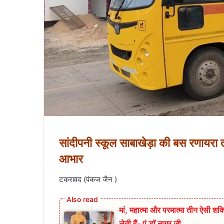
सांदीपनी स्कूल साबाखेड़ा की बस रणायरा 
आभार
टकरावद (पंकज जैन )
मां, महात्मा और परमात्मा तीन ऐसी शक्त
लेती हैं- पं डॉ नागर जी