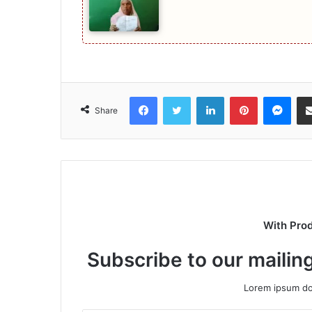
Facebook
Twitter
LinkedIn
Pinterest
Mes
Share
With Pro
Subscribe to our mailing
Lorem ipsum dol