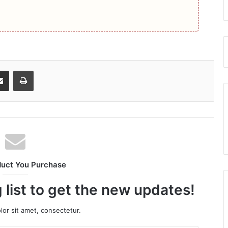
senger
Share via Email
Print
duct You Purchase
 list to get the new updates!
or sit amet, consectetur.