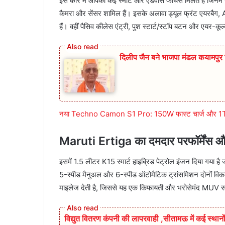
इस कार में आपको कई स्मार्ट और एडवांस फीचर्स मिलते हैं जिनमें स्म
कैमरा और सेंसर शामिल हैं। इसके अलावा ड्यूल फ्रंट एयरबैग,
हैं। वहीं पैसिव कीलेस एंट्री, पुश स्टार्ट/स्टॉप बटन और एयर-कू
दिलीप जैन बने भाजपा मंडल कयामप
नया Techno Camon S1 Pro: 150W फास्ट चार्ज और 1TB तक
Maruti Ertiga का दमदार परफॉर्मेंस 
इसमें 1.5 लीटर K15 स्मार्ट हाइब्रिड पेट्रोल इंजन दिया गय
5-स्पीड मैनुअल और 6-स्पीड ऑटोमैटिक ट्रांसमिशन दोनों विकल
माइलेज देती है, जिससे यह एक किफायती और भरोसेमंद MUV सा
विद्युत वितरण कंपनी की लापरवाही ,सीतामऊ में कई स्थानों