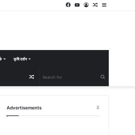
Facebook
YouTube
Log
Random
Sidebar
In
Article
्क
कृषि दर्शन
Random
Search
Article
for
Advertisements