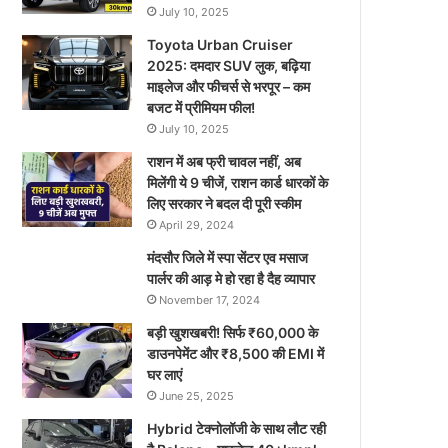
July 10, 2025
Toyota Urban Cruiser
2025: दमदार SUV लुक, बढ़िया
माइलेज और फीचर्स से भरपूर – कम
बजट में प्रीमियम फील!
July 10, 2025
राशन में अब फ्री चावल नहीं, अब
मिलेंगी ये 9 चीजें, राशन कार्ड धारकों के
लिए सरकार ने बदल दी पूरी स्कीम
April 29, 2024
मंदसौर जिले में स्पा सेंटर एव मसाज
पार्लर की आड़ मे हो रहा है दैह व्यापार
November 17, 2024
बड़ी खुशखबरी! सिर्फ ₹60,000 के
डाउनपेमेंट और ₹8,500 की EMI में
घर लाएं
June 25, 2025
Hybrid टेक्नोलॉजी के साथ लौट रही