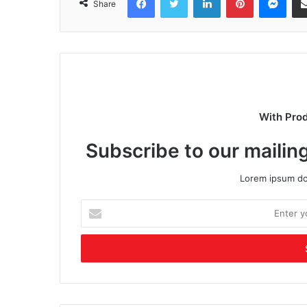
Share
With Pro
Subscribe to our mailing
Lorem ipsum dol
Enter
your
Email
address