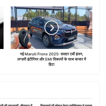
नई Maruti Fronx 2025: दमदार टर्बो इंजन,
लग्ज़री इंटीरियर और EMI विकल्पों के साथ बाजार में
हिट!
ंपनी की लापरवाही ,सीतामऊ में
विश्वकर्मा जी सोशल केयर एसोसिएशन ने मनासा