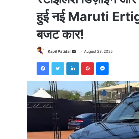
हुई नई Maruti Ertiga
बजट कार!
Send
Kapil Patidar
August 23, 2025
an
Facebook
Twitter
LinkedIn
Pinterest
Messenger
email