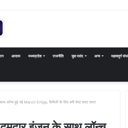
थान
आसाम
मध्यप्रदेश
राजनीति
युवा पसंद
अन्य
महत्वपूर्ण संपर
साथ लॉन्च हुई नई Maruti Ertiga, फैमिली के लिए बनी बेस्ट बजट कार!
दमदार इंजन के साथ लॉन्च