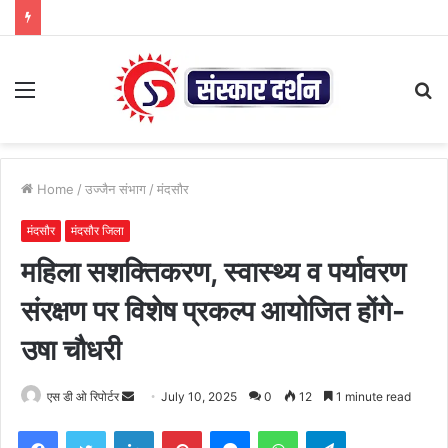
Menu
S
fo
Home
/
उज्जैन संभाग
/
मंदसौर
मंदसौर
मंदसौर जिला
महिला सशक्तिकरण, स्वास्थ्य व पर्यावरण
संरक्षण पर विशेष प्रकल्प आयोजित होंगे-
उषा चौधरी
Send
एस डी ओ रिपोर्टर
July 10, 2025
0
12
1 minute read
an
Facebook
Twitter
LinkedIn
Pinterest
Messenger
WhatsApp
Telegram
email