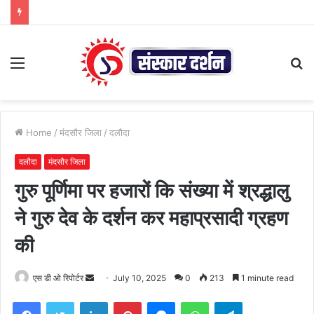
Menu
S
fo
Home
/
मंदसौर जिला
/
दलौदा
दलौदा
मंदसौर जिला
गुरु पूर्णिमा पर हजारों कि संख्या में श्रद्धालु
ने गुरु देव के दर्शन कर महाप्रसादी ग्रहण
की
Send
एस डी ओ रिपोर्टर
July 10, 2025
0
213
1 minute read
an
Facebook
Twitter
LinkedIn
Pinterest
Messenger
WhatsApp
Telegram
email