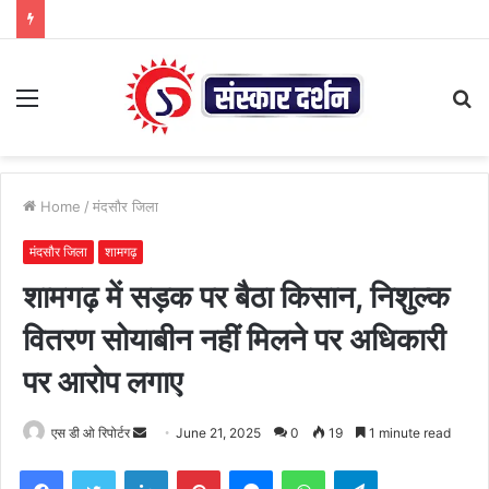
Menu
S
fo
Home
/
मंदसौर जिला
मंदसौर जिला
शामगढ़
शामगढ़ में सड़क पर बैठा किसान, निशुल्क
वितरण सोयाबीन नहीं मिलने पर अधिकारी
पर आरोप लगाए
Send
एस डी ओ रिपोर्टर
June 21, 2025
0
19
1 minute read
an
Facebook
Twitter
LinkedIn
Pinterest
Messenger
WhatsApp
Telegram
email