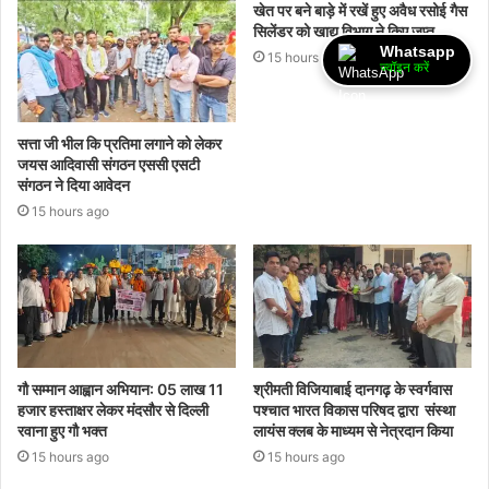
खेत पर बने बाड़े में रखें हुए अवैध रसोई गैस
सिलेंडर को खाद्य विभाग ने किए जप्त
Whatsapp
15 hours ago
ज्वॉइन करें
सत्ता जी भील कि प्रतिमा लगाने को लेकर
जयस आदिवासी संगठन एससी एसटी
संगठन ने दिया आवेदन
15 hours ago
गौ सम्मान आह्वान अभियान: 05 लाख 11
श्रीमती विजियाबाई दानगढ़ के स्वर्गवास
हजार हस्ताक्षर लेकर मंदसौर से दिल्ली
पश्चात भारत विकास परिषद द्वारा संस्था
रवाना हुए गौ भक्त
लायंस क्लब के माध्यम से नेत्रदान किया
15 hours ago
15 hours ago