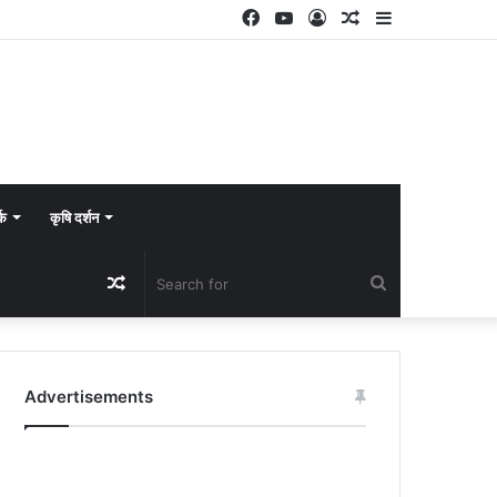
Facebook
YouTube
Log
Random
Sidebar
In
Article
्क
कृषि दर्शन
Random
Search
Article
for
Advertisements