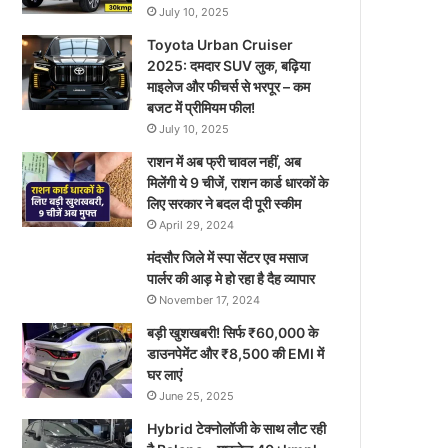
July 10, 2025
Toyota Urban Cruiser
2025: दमदार SUV लुक, बढ़िया
माइलेज और फीचर्स से भरपूर – कम
बजट में प्रीमियम फील!
July 10, 2025
राशन में अब फ्री चावल नहीं, अब
मिलेंगी ये 9 चीजें, राशन कार्ड धारकों के
लिए सरकार ने बदल दी पूरी स्कीम
April 29, 2024
मंदसौर जिले में स्पा सेंटर एव मसाज
पार्लर की आड़ मे हो रहा है दैह व्यापार
November 17, 2024
बड़ी खुशखबरी! सिर्फ ₹60,000 के
डाउनपेमेंट और ₹8,500 की EMI में
घर लाएं
June 25, 2025
Hybrid टेक्नोलॉजी के साथ लौट रही