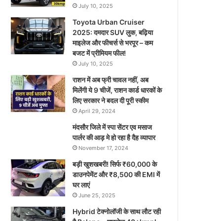
July 10, 2025
Toyota Urban Cruiser
2025: दमदार SUV लुक, बढ़िया
माइलेज और फीचर्स से भरपूर – कम
बजट में प्रीमियम फील!
July 10, 2025
राशन में अब फ्री चावल नहीं, अब
मिलेंगी ये 9 चीजें, राशन कार्ड धारकों के
लिए सरकार ने बदल दी पूरी स्कीम
April 29, 2024
मंदसौर जिले में स्पा सेंटर एव मसाज
पार्लर की आड़ मे हो रहा है दैह व्यापार
November 17, 2024
बड़ी खुशखबरी! सिर्फ ₹60,000 के
डाउनपेमेंट और ₹8,500 की EMI में
घर लाएं
June 25, 2025
Hybrid टेक्नोलॉजी के साथ लौट रही