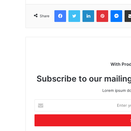
Facebook
Twitter
LinkedIn
Pinterest
Mes
Share
With Pro
Subscribe to our mailing
Lorem ipsum dol
Enter
your
Email
address