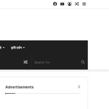
Facebook
YouTube
Log
Random
Sidebar
In
Article
्क
कृषि दर्शन
Random
Search
Article
for
Advertisements