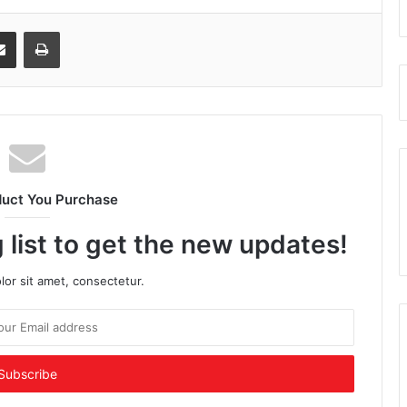
senger
Share via Email
Print
duct You Purchase
 list to get the new updates!
or sit amet, consectetur.