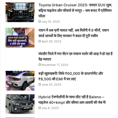
Toyota Urban Cruiser 2025: दमदार SUV लुक,
बढ़िया माइलेज और फीचर्स से भरपूर – कम बजट में प्रीमियम
फील!
July 10, 2025
राशन में अब फ्री चावल नहीं, अब मिलेंगी ये 9 चीजें, राशन
कार्ड धारकों के लिए सरकार ने बदल दी पूरी स्कीम
April 29, 2024
मंदसौर जिले में स्पा सेंटर एव मसाज पार्लर की आड़ मे हो रहा है
दैह व्यापार
November 17, 2024
बड़ी खुशखबरी! सिर्फ ₹60,000 के डाउनपेमेंट और
₹8,500 की EMI में घर लाएं
June 25, 2025
Hybrid टेक्नोलॉजी के साथ लौट रही है Baleno –
माइलेज 40+kmpl और कीमत आम आदमी की जेब में!
July 6, 2025