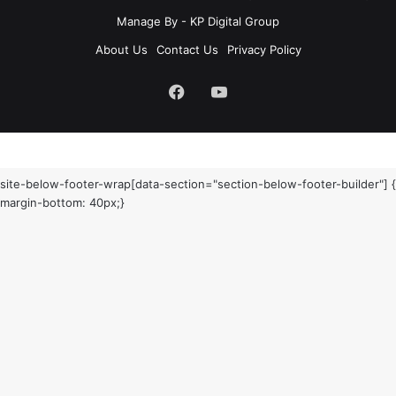
Manage By - KP Digital Group
About Us
Contact Us
Privacy Policy
Facebook
YouTube
site-below-footer-wrap[data-section="section-below-footer-builder"] {
margin-bottom: 40px;}