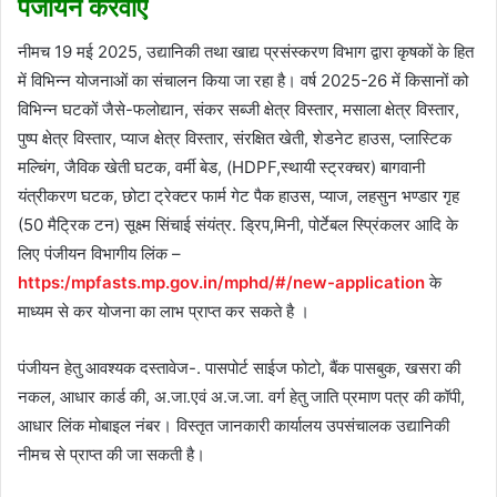
पंजीयन करवाए
नीमच 19 मई 2025, उद्यानिकी तथा खाद्य प्रसंस्‍करण विभाग द्वारा कृषकों के हित
में विभिन्न योजनाओं का संचालन किया जा रहा है। वर्ष 2025-26 में किसानों को
विभिन्‍न घटकों जैसे-फलोद्यान, संकर सब्जी क्षेत्र विस्तार, मसाला क्षेत्र विस्‍तार,
पुष्प क्षेत्र विस्तार, प्‍याज क्षेत्र विस्तार, संरक्षित खेती, शेडनेट हाउस, प्लास्टिक
मल्चिंग, जैविक खेती घटक, वर्मी बेड, (HDPF,स्‍थायी स्‍ट्रक्‍चर) बागवानी
यंत्रीकरण घटक, छोटा ट्रेक्‍टर फार्म गेट पैक हाउस, प्‍याज, लहसुन भण्‍डार गृह
(50 मैट्रिक टन) सूक्ष्‍म सिंचाई संयंत्र. ड्रिप,मिनी, पोर्टेबल स्प्रिंकलर आदि के
लिए पंजीयन विभागीय लिंक –
https:/mpfasts.mp.gov.in/mphd/#/new-application
के
माध्‍यम से कर योजना का लाभ प्राप्‍त कर सकते है ।
पंजीयन हेतु आवश्यक दस्तावेज-. पासपोर्ट साईज फोटो, बैंक पासबुक, खसरा की
नकल, आधार कार्ड की, अ.जा.एवं अ.ज.जा. वर्ग हेतु जाति प्रमाण पत्र की कॉपी,
आधार लिंक मोबाइल नंबर। विस्‍तृत जानकारी कार्यालय उपसंचालक उद्यानिकी
नीमच से प्राप्‍त की जा सकती है।