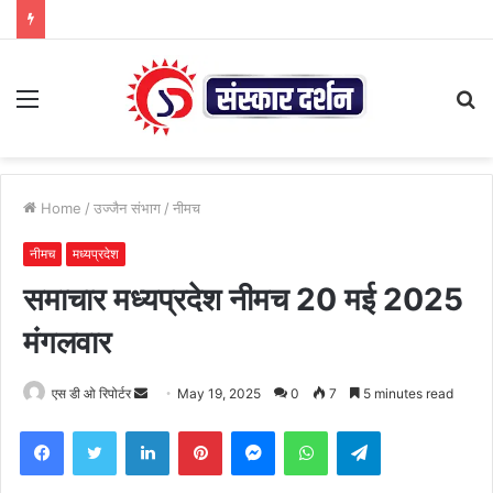
Menu
S
fo
Home
/
उज्जैन संभाग
/
नीमच
नीमच
मध्यप्रदेश
समाचार मध्यप्रदेश नीमच 20 मई 2025
मंगलवार
Send
एस डी ओ रिपोर्टर
May 19, 2025
0
7
5 minutes read
an
Facebook
Twitter
LinkedIn
Pinterest
Messenger
WhatsApp
Telegram
email