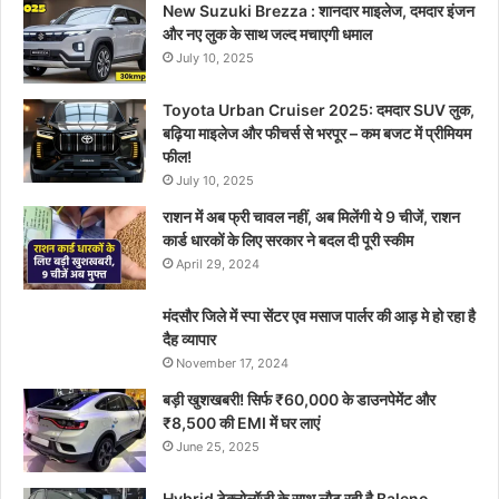
New Suzuki Brezza : शानदार माइलेज, दमदार इंजन
और नए लुक के साथ जल्द मचाएगी धमाल
July 10, 2025
Toyota Urban Cruiser 2025: दमदार SUV लुक,
बढ़िया माइलेज और फीचर्स से भरपूर – कम बजट में प्रीमियम
फील!
July 10, 2025
राशन में अब फ्री चावल नहीं, अब मिलेंगी ये 9 चीजें, राशन
कार्ड धारकों के लिए सरकार ने बदल दी पूरी स्कीम
April 29, 2024
मंदसौर जिले में स्पा सेंटर एव मसाज पार्लर की आड़ मे हो रहा है
दैह व्यापार
November 17, 2024
बड़ी खुशखबरी! सिर्फ ₹60,000 के डाउनपेमेंट और
₹8,500 की EMI में घर लाएं
June 25, 2025
Hybrid टेक्नोलॉजी के साथ लौट रही है Baleno –