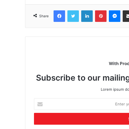
Facebook
Twitter
LinkedIn
Pinterest
Mes
Share
With Pro
Subscribe to our mailing
Lorem ipsum dol
Enter
your
Email
address