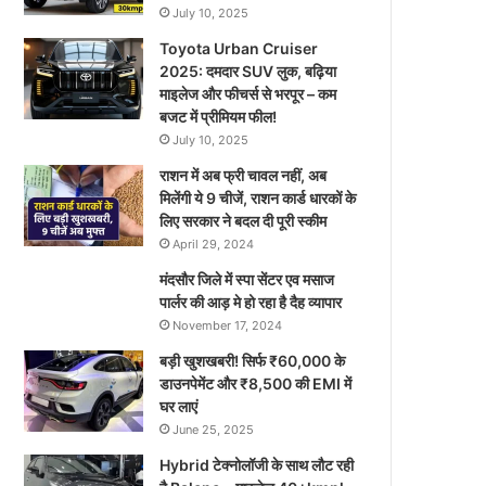
July 10, 2025
Toyota Urban Cruiser
2025: दमदार SUV लुक, बढ़िया
माइलेज और फीचर्स से भरपूर – कम
बजट में प्रीमियम फील!
July 10, 2025
राशन में अब फ्री चावल नहीं, अब
मिलेंगी ये 9 चीजें, राशन कार्ड धारकों के
लिए सरकार ने बदल दी पूरी स्कीम
April 29, 2024
मंदसौर जिले में स्पा सेंटर एव मसाज
पार्लर की आड़ मे हो रहा है दैह व्यापार
November 17, 2024
बड़ी खुशखबरी! सिर्फ ₹60,000 के
डाउनपेमेंट और ₹8,500 की EMI में
घर लाएं
June 25, 2025
Hybrid टेक्नोलॉजी के साथ लौट रही