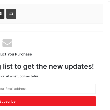
senger
Share via Email
Print
duct You Purchase
 list to get the new updates!
or sit amet, consectetur.