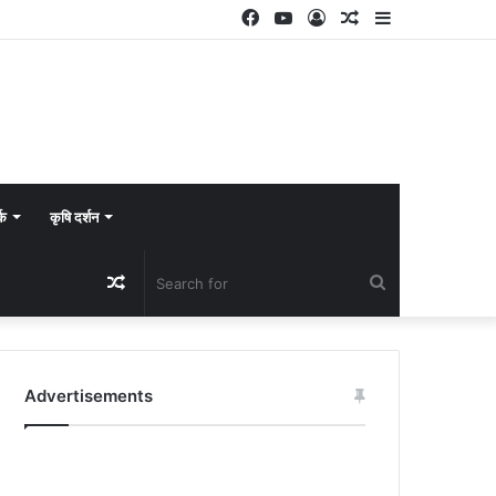
Facebook
YouTube
Log
Random
Sidebar
In
Article
्क
कृषि दर्शन
Random
Search
Article
for
Advertisements