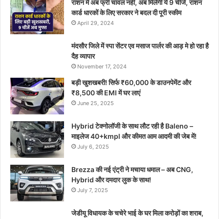
राशन में अब फ्री चावल नहीं, अब मिलेंगी ये 9 चीजें, राशन
कार्ड धारकों के लिए सरकार ने बदल दी पूरी स्कीम
April 29, 2024
मंदसौर जिले में स्पा सेंटर एव मसाज पार्लर की आड़ मे हो रहा है
दैह व्यापार
November 17, 2024
बड़ी खुशखबरी! सिर्फ ₹60,000 के डाउनपेमेंट और
₹8,500 की EMI में घर लाएं
June 25, 2025
Hybrid टेक्नोलॉजी के साथ लौट रही है Baleno –
माइलेज 40+kmpl और कीमत आम आदमी की जेब में!
July 6, 2025
Brezza की नई एंट्री ने मचाया धमाल – अब CNG,
Hybrid और दमदार लुक के साथ!
July 7, 2025
जेडीयू विधायक के चचेरे भाई के घर मिला करोड़ों का शराब,