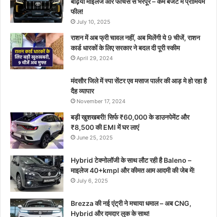
बढ़िया माइलेज और फीचर्स से भरपूर – कम बजट में प्रीमियम
फील!
July 10, 2025
राशन में अब फ्री चावल नहीं, अब मिलेंगी ये 9 चीजें, राशन
कार्ड धारकों के लिए सरकार ने बदल दी पूरी स्कीम
April 29, 2024
मंदसौर जिले में स्पा सेंटर एव मसाज पार्लर की आड़ मे हो रहा है
दैह व्यापार
November 17, 2024
बड़ी खुशखबरी! सिर्फ ₹60,000 के डाउनपेमेंट और
₹8,500 की EMI में घर लाएं
June 25, 2025
Hybrid टेक्नोलॉजी के साथ लौट रही है Baleno –
माइलेज 40+kmpl और कीमत आम आदमी की जेब में!
July 6, 2025
Brezza की नई एंट्री ने मचाया धमाल – अब CNG,
Hybrid और दमदार लुक के साथ!