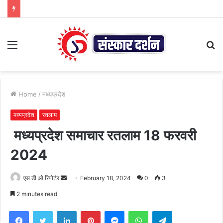
Menu
S
fo
Home
/
मध्यप्रदेश
मध्यप्रदेश
रतलाम
मध्यप्रदेश समाचार रतलाम 18 फरवरी
2024
Send
एस डी ओ रिपोर्टर
February 18, 2024
0
3
an
2 minutes read
email
Facebook
Twitter
LinkedIn
Pinterest
Messenger
WhatsApp
Telegram