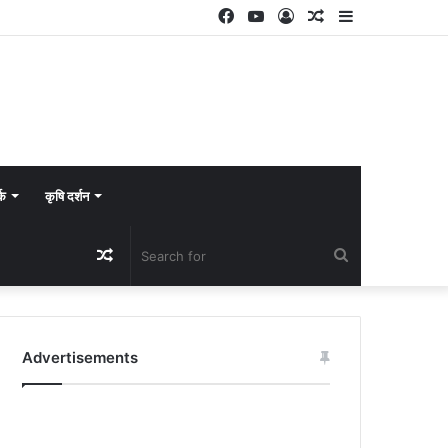
Facebook
YouTube
Log
Random
Sidebar
In
Article
्क
कृषि दर्शन
Random
Search
Article
for
Advertisements