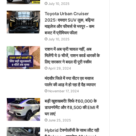
July 10, 2025
Toyota Urban Cruiser
2025: दमदार SUV लुक, बढ़िया
माइलेज और फीचर्स से भरपूर – कम
बजट में प्रीमियम फील!
July 10, 2025
राशन में अब फ्री चावल नहीं, अब
मिलेंगी ये 9 चीजें, राशन कार्ड धारकों के
लिए सरकार ने बदल दी पूरी स्कीम
April 29, 2024
मंदसौर जिले में स्पा सेंटर एव मसाज
पार्लर की आड़ मे हो रहा है दैह व्यापार
November 17, 2024
बड़ी खुशखबरी! सिर्फ ₹60,000 के
डाउनपेमेंट और ₹8,500 की EMI में
घर लाएं
June 25, 2025
Hybrid टेक्नोलॉजी के साथ लौट रही