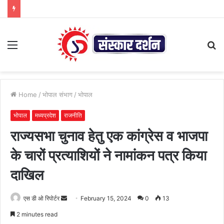
Menu
S
fo
Home
/
भोपाल संभाग
/
भोपाल
भोपाल
मध्यप्रदेश
राजनीति
राज्यसभा चुनाव हेतु एक कांग्रेस व भाजपा
के चारों प्रत्याशियों ने नामांकन पत्र किया
दाखिल
Send
एस डी ओ रिपोर्टर
February 15, 2024
0
13
an
2 minutes read
email