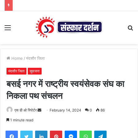
Menu
S
fo
Home
/
मंदसौर जिला
मंदसौर जिला
सुवासरा
बसई नगर में राष्ट्रीय स्वयंसेवक संघ का
निकला पथ संचलन
Send
एस डी ओ रिपोर्टर
February 14, 2024
0
86
an
1 minute read
email
Facebook
Twitter
LinkedIn
Pinterest
Messenger
WhatsApp
Telegram