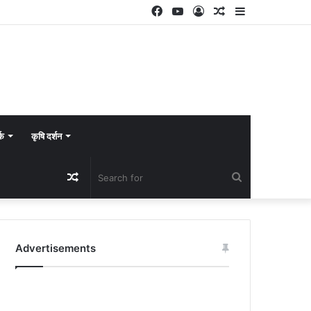
Facebook
YouTube
Log
Random
Sidebar
In
Article
्क
कृषि दर्शन
Random
Search
Article
for
Advertisements