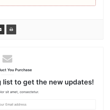
senger
Share via Email
Print
duct You Purchase
 list to get the new updates!
or sit amet, consectetur.