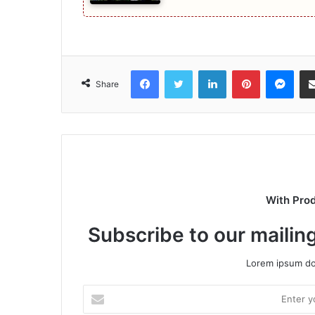
Facebook
Twitter
LinkedIn
Pinterest
Mes
Share
With Pro
Subscribe to our mailing
Lorem ipsum dol
Enter
your