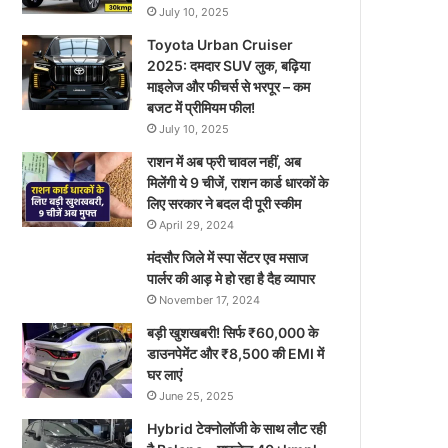
July 10, 2025
Toyota Urban Cruiser
2025: दमदार SUV लुक, बढ़िया
माइलेज और फीचर्स से भरपूर – कम
बजट में प्रीमियम फील!
July 10, 2025
राशन में अब फ्री चावल नहीं, अब
मिलेंगी ये 9 चीजें, राशन कार्ड धारकों के
लिए सरकार ने बदल दी पूरी स्कीम
April 29, 2024
मंदसौर जिले में स्पा सेंटर एव मसाज
पार्लर की आड़ मे हो रहा है दैह व्यापार
November 17, 2024
बड़ी खुशखबरी! सिर्फ ₹60,000 के
डाउनपेमेंट और ₹8,500 की EMI में
घर लाएं
June 25, 2025
Hybrid टेक्नोलॉजी के साथ लौट रही